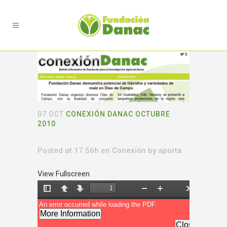
07 OCT
CONEXIÓN DANAC OCTUBRE
2010
Posted at 17:56h
en
Conexión
by
aporta
View Fullscreen