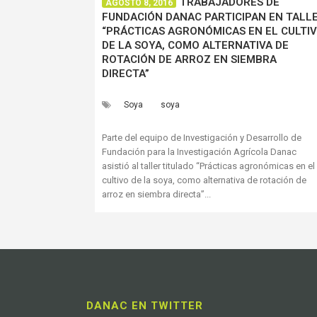
TRABAJADORES DE
AGOSTO 8, 2016
FUNDACIÓN DANAC PARTICIPAN EN TALL
“PRÁCTICAS AGRONÓMICAS EN EL CULTI
DE LA SOYA, COMO ALTERNATIVA DE
ROTACIÓN DE ARROZ EN SIEMBRA
DIRECTA”
Soya
soya
Parte del equipo de Investigación y Desarrollo de
Fundación para la Investigación Agrícola Danac
asistió al taller titulado “Prácticas agronómicas en el
cultivo de la soya, como alternativa de rotación de
arroz en siembra directa”...
DANAC EN TWITTER