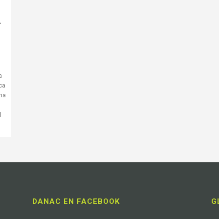
A
a
ica
ma
l
DANAC EN FACEBOOK
G