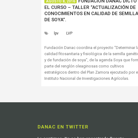
FUNDACIÓN DANAC DICTÓ
AGOSTO 8, 2016
EL CURSO – TALLER “ACTUALIZACIÓN DE
CONOCIMIENTOS EN CALIDAD DE SEMILL
DE SOYA”.
lpv
LVP
Fundación Danac coordina el proyecto “Determinar l
calidad fitosanitaria y fisiológica de la semilla genét
y de fundación de soya”, de la agenda Soya que for
parte del renglón oleaginosas como cultivos
estratégicos dentro del Plan Zamora ejecutado por e
Instituto Nacional de Investigaciones Agrícolas.
DANAC EN TWITTER