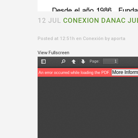
12 JUL
CONEXION DANAC JUL
Posted at 12:51h
en
Conexión
by
aporta
View Fullscreen