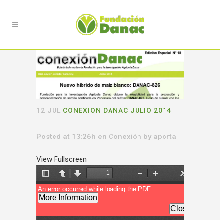
12 JUL
CONEXION DANAC JULIO 2014
Posted at 13:26h
en
Conexión
by
aporta
View Fullscreen