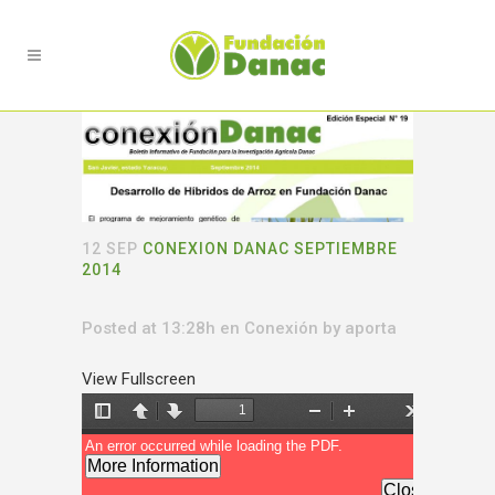
12 SEP
CONEXION DANAC SEPTIEMBRE
2014
Posted at 13:28h
en
Conexión
by
aporta
View Fullscreen