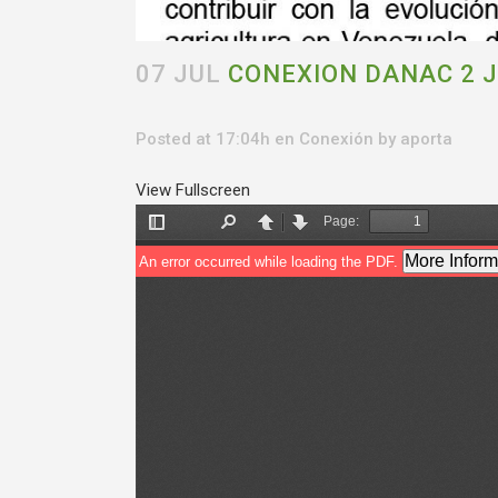
07 JUL
CONEXION DANAC 2 J
Posted at 17:04h
en
Conexión
by
aporta
View Fullscreen