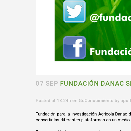
07 SEP
FUNDACIÓN DANAC SE
Posted at 13:24h
en
GdConocimiento
by
apor
Fundación para la Investigación Agrícola Danac d
convertir las diferentes plataformas en un medio 