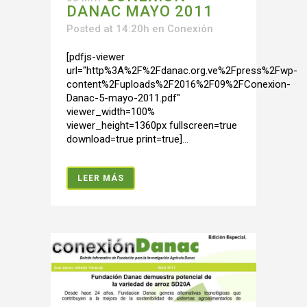
DANAC MAYO 2011
Posted at 14:20h
en
Conexión
[pdfjs-viewer
url="http%3A%2F%2Fdanac.org.ve%2Fpress%2Fwp-
content%2Fuploads%2F2016%2F09%2FConexion-
Danac-5-mayo-2011.pdf"
viewer_width=100%
viewer_height=1360px fullscreen=true
download=true print=true]...
LEER MÁS