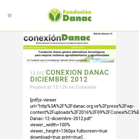
CONEXION DANAC
12 DIC
DICIEMBRE 2012
Posted at 13:12h
en
Conexión
[pdfjs-viewer
url="http%3A%2F%2Fdanac.org.ve%2Fpress%2Fwp-
content%2Fuploads%2F2016%2F09%2FConexi%C3%B
Danac-12-diciembre-2012.pdf"
viewer_width=100%
viewer_height=1360px fullscreen=true
download=true print=true]...