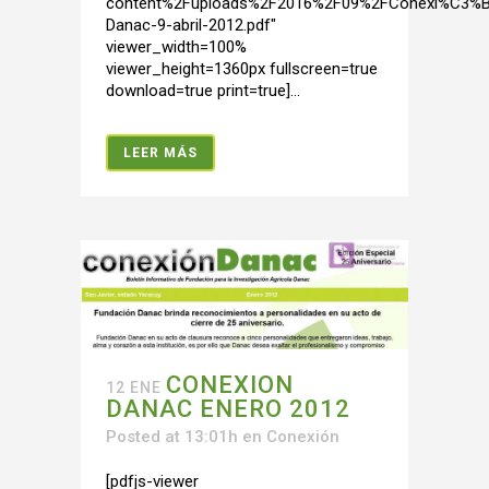
content%2Fuploads%2F2016%2F09%2FConexi%C3%B
Danac-9-abril-2012.pdf"
viewer_width=100%
viewer_height=1360px fullscreen=true
download=true print=true]...
LEER MÁS
CONEXION
12 ENE
DANAC ENERO 2012
Posted at 13:01h
en
Conexión
[pdfjs-viewer