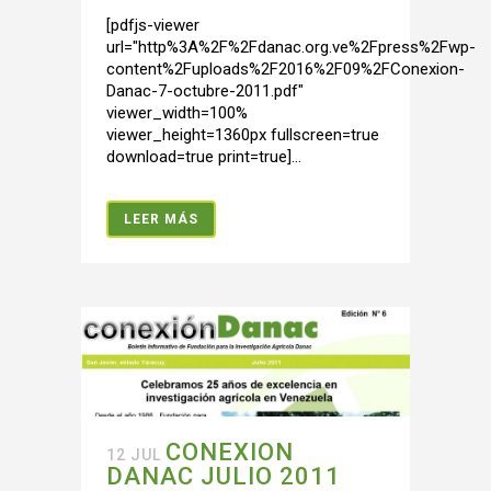
[pdfjs-viewer
url="http%3A%2F%2Fdanac.org.ve%2Fpress%2Fwp-
content%2Fuploads%2F2016%2F09%2FConexion-
Danac-7-octubre-2011.pdf"
viewer_width=100%
viewer_height=1360px fullscreen=true
download=true print=true]...
LEER MÁS
CONEXION
12 JUL
DANAC JULIO 2011