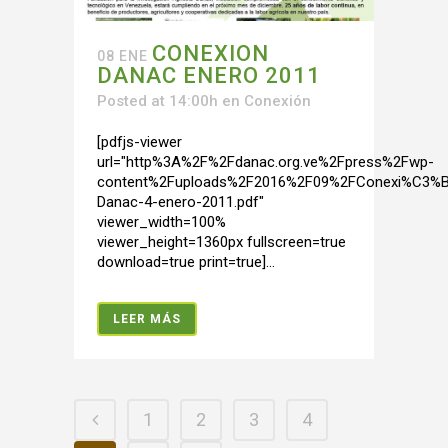
CONEXION
08 ENE
DANAC ENERO 2011
Posted at 14:00h
en
Conexión
[pdfjs-viewer
url="http%3A%2F%2Fdanac.org.ve%2Fpress%2Fwp-
content%2Fuploads%2F2016%2F09%2FConexi%C3%B
Danac-4-enero-2011.pdf"
viewer_width=100%
viewer_height=1360px fullscreen=true
download=true print=true]...
LEER MÁS
1
2
3
4