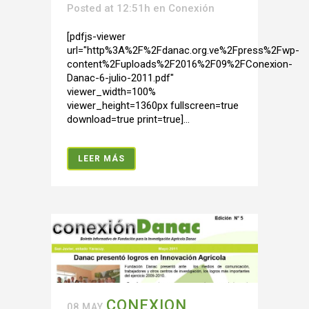
Posted at 12:51h
en
Conexión
[pdfjs-viewer
url="http%3A%2F%2Fdanac.org.ve%2Fpress%2Fwp-
content%2Fuploads%2F2016%2F09%2FConexion-
Danac-6-julio-2011.pdf"
viewer_width=100%
viewer_height=1360px fullscreen=true
download=true print=true]...
LEER MÁS
CONEXION
08 MAY