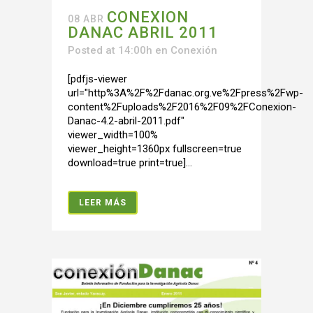
CONEXION
08 ABR
DANAC ABRIL 2011
Posted at 14:00h
en
Conexión
[pdfjs-viewer
url="http%3A%2F%2Fdanac.org.ve%2Fpress%2Fwp-
content%2Fuploads%2F2016%2F09%2FConexion-
Danac-4.2-abril-2011.pdf"
viewer_width=100%
viewer_height=1360px fullscreen=true
download=true print=true]...
LEER MÁS