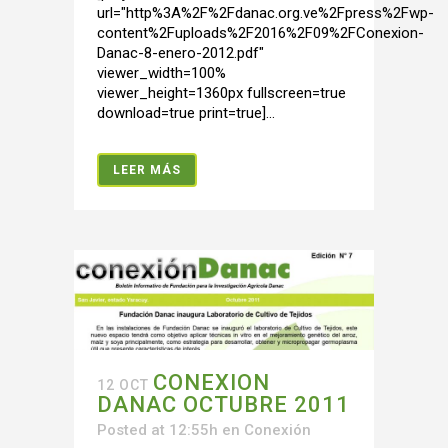
url="http%3A%2F%2Fdanac.org.ve%2Fpress%2Fwp-
content%2Fuploads%2F2016%2F09%2FConexion-
Danac-8-enero-2012.pdf"
viewer_width=100%
viewer_height=1360px fullscreen=true
download=true print=true]...
LEER MÁS
CONEXION
12 OCT
DANAC OCTUBRE 2011
Posted at 12:55h
en
Conexión