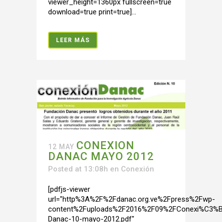
viewer_height=1360px fullscreen=true
download=true print=true]...
LEER MÁS
CONEXION
12 MAY
DANAC MAYO 2012
Posted at 13:08h
en
Conexión
[pdfjs-viewer
url="http%3A%2F%2Fdanac.org.ve%2Fpress%2Fwp-
content%2Fuploads%2F2016%2F09%2FConexi%C3%B
Danac-10-mayo-2012.pdf"