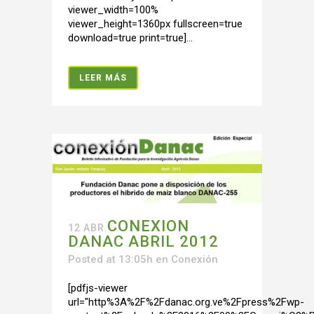
viewer_width=100%
viewer_height=1360px fullscreen=true
download=true print=true]...
LEER MÁS
CONEXION
12 ABR
DANAC ABRIL 2012
Posted at 13:05h
en
Conexión
[pdfjs-viewer
url="http%3A%2F%2Fdanac.org.ve%2Fpress%2Fwp-