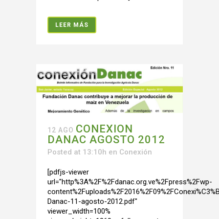
LEER MÁS
CONEXION
12 AGO
DANAC AGOSTO 2012
Posted at 13:10h
en
Conexión
[pdfjs-viewer
url="http%3A%2F%2Fdanac.org.ve%2Fpress%2Fwp-
content%2Fuploads%2F2016%2F09%2FConexi%C3%B
Danac-11-agosto-2012.pdf"
viewer_width=100%